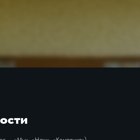
ости
лее — «Мы», «Наш», «Компания»)