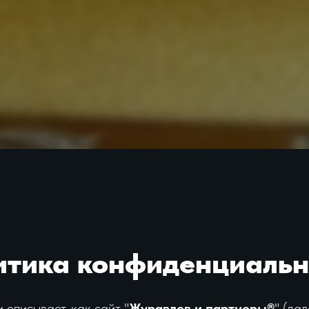
итика конфиденциальн
описывает, как сайт "
Журавлев и партнеры®
" (да