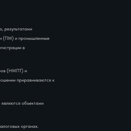
ю, результатами
ли (ПМ) и промышленные
гистрации в
ров (НМПТ) и
тношении приравниваются к
е являются объектами
алоговых органах.