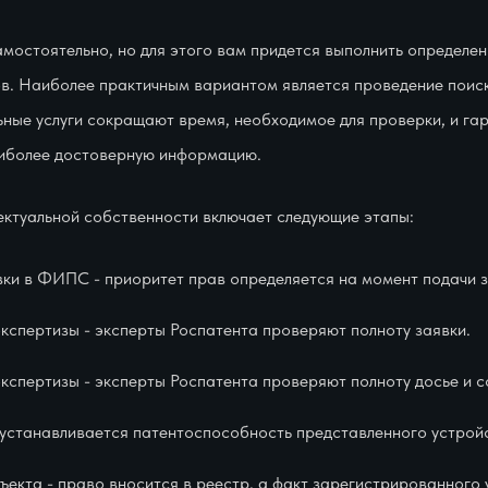
мостоятельно, но для этого вам придется выполнить определе
в. Наиболее практичным вариантом является проведение поис
ные услуги сокращают время, необходимое для проверки, и гар
аиболее достоверную информацию.
ектуальной собственности включает следующие этапы:
вки в ФИПС - приоритет прав определяется на момент подачи з
спертизы - эксперты Роспатента проверяют полноту заявки.
кспертизы - эксперты Роспатента проверяют полноту досье и 
 устанавливается патентоспособность представленного устрой
ъекта - право вносится в реестр, а факт зарегистрированного 