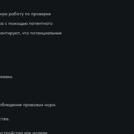
нную работу по проверке
ка с помощью патентного
антируют, что потенциальные
аявки.
соблюдение правовых норм.
ства.
устройства или модели